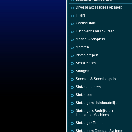
Diverse accessoires op merk
Filters
Koolborstels
Luchtverfrissers S-Fresh
Moffen & Adapters
Motoren
Pistoolgrepen
Schakelaars
Slangen
Snoeren & Snoerhaspels
Stofzakhouders
Stofzakken
Stofzuigers Huishoudelijk
Stofzuigers Bedrijfs- en
Industriele Machines
Stofzuiger Robots
Stofzuigers Centraal Systeem