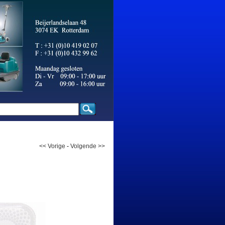
<< Vorige
-
Volgende >>