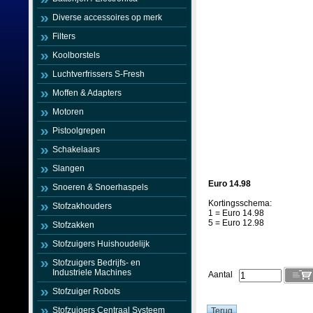
Diverse accessoires op merk
Filters
Koolborstels
Luchtverfrissers S-Fresh
Moffen & Adapters
Motoren
Pistoolgrepen
Schakelaars
Slangen
Euro 14.98
Snoeren & Snoerhaspels
Kortingsschema:
Stofzakhouders
1 = Euro 14.98
5 = Euro 12.98
Stofzakken
Stofzuigers Huishoudelijk
Stofzuigers Bedrijfs- en
Industriele Machines
Aantal
Stofzuiger Robots
Stofzuigers Centraal Systeem