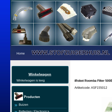
Home
Winkelwagen
Winkelwagen is leeg
iRobot Roomba Filter 500E
Artikelcode: ASF155012
Producten
Buizen
Batterijen / Electronica