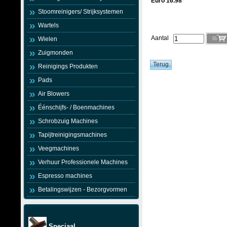
Euro 16.98
Stoomreinigers/ Strijksystemen
Wartels
Aantal
Wielen
Zuigmonden
Reinigings Produkten
Pads
Air Blowers
Éénschijfs- / Boenmachines
Schrobzuig Machines
Tapijtreinigingsmachines
Veegmachines
Verhuur Professionele Machines
Espresso machines
Betalingswijzen - Bezorgvormen
Speciaal