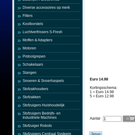
Diverse accessoires op merk
Filters
Koolborstels
Luchtverfrissers S-Fresh
Moffen & Adapters
Motoren
Pistoolgrepen
Schakelaars
Slangen
Euro 14.98
Snoeren & Snoerhaspels
Kortingsschema:
Stofzakhouders
1 = Euro 14.98
5 = Euro 12.98
Stofzakken
Stofzuigers Huishoudelijk
Stofzuigers Bedrijfs- en
Industriele Machines
Aantal
Stofzuiger Robots
Stofzuigers Centraal Systeem