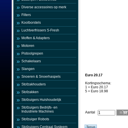
Diverse accessoires op merk
Filters
Koolborstels
Luchtverfrissers S-Fresh
Moffen & Adapters
Motoren
Pistoolgrepen
Schakelaars
Slangen
Euro 20.17
Snoeren & Snoerhaspels
Kortingsschema:
Stofzakhouders
1 = Euro 20.17
5 = Euro 18.98
Stofzakken
Stofzuigers Huishoudelijk
Stofzuigers Bedrijfs- en
Industriele Machines
Aantal
Stofzuiger Robots
Stofzuigers Centraal Systeem